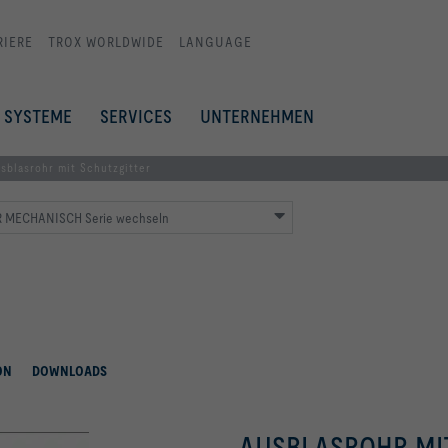
RIERE
TROX WORLDWIDE
LANGUAGE
SYSTEME
SERVICES
UNTERNEHMEN
sblasrohr mit Schutzgitter
 MECHANISCH Serie wechseln
ON
DOWNLOADS
AUSBLASROHR MI