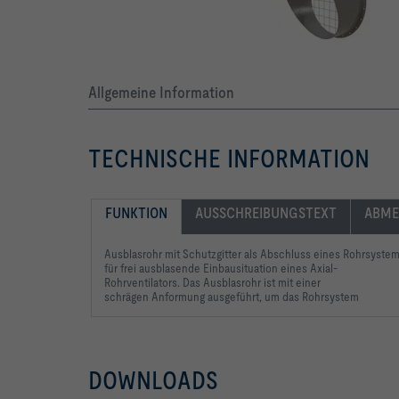
Allgemeine Information
TECHNISCHE INFORMATION
FUNKTION
AUSSCHREIBUNGSTEXT
ABME
Ausblasrohr mit Schutzgitter
als Abschluss eines Rohrsyste
für frei ausblasende Einbausituation
eines Axial-
Rohrventilators.
Das Ausblasrohr ist mit
einer
schrägen Anformung
ausgeführt, um das Rohrsystem
DOWNLOADS