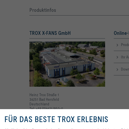
Produktinfos
TROX X-FANS GmbH
Online-
Produ
Ihr 
Down
Heinz Trox Straße 1
36251 Bad Hersfeld
Deutschland
Tel: +49 (0)6621/950-0
FÜR DAS BESTE TROX ERLEBNIS