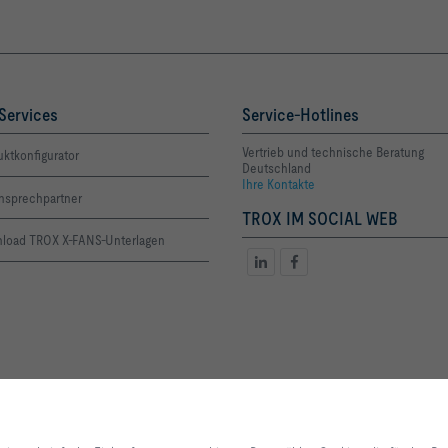
Services
Service-Hotlines
Vertrieb und technische Beratung
ktkonfigurator
Deutschland
Ihre Kontakte
Ansprechpartner
TROX IM SOCIAL WEB
load TROX X-FANS-Unterlagen
Mit Klick auf den Button erlauben Sie uns, Ihnen ein optimales Webseiten-Er
Einkaufsprozesse zu bieten. Dazu zählen Cookies, die für den Betrieb der Se