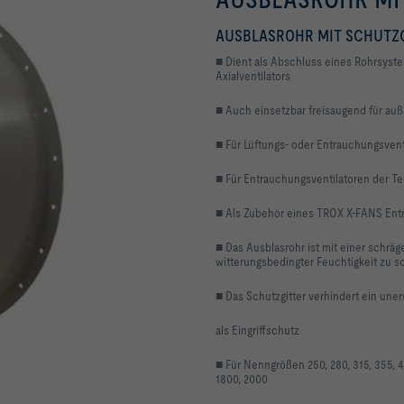
AUSBLASROHR MIT SCHUTZG
■ Dient als Abschluss eines Rohrsyste
Axialventilators
■ Auch einsetzbar freisaugend für auße
■ Für Lüftungs- oder Entrauchungsventi
■ Für Entrauchungsventilatoren der T
■ Als Zubehör eines TROX X-FANS Entra
■ Das Ausblasrohr ist mit einer schr
witterungsbedingter Feuchtigkeit zu 
■ Das Schutzgitter verhindert ein une
als Eingriffschutz
■ Für Nenngrößen 250, 280, 315, 355, 40
1800, 2000