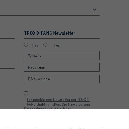
TROX X-FANS Newsletter
Frau
Herr
Ich möchte den Newsletter der TROX X-
FANS GmbH erhalten. Die Hinweise zum
Datenschutz habe ich gelesen.
Selbstverständlich können Sie sich jederzeit
problemlos vom Newsletter wieder
abmelden. Am Ende eines jeden Newsletters
lebnis und einfache
finden Sie einen entsprechenden
ite und für die Steuerung