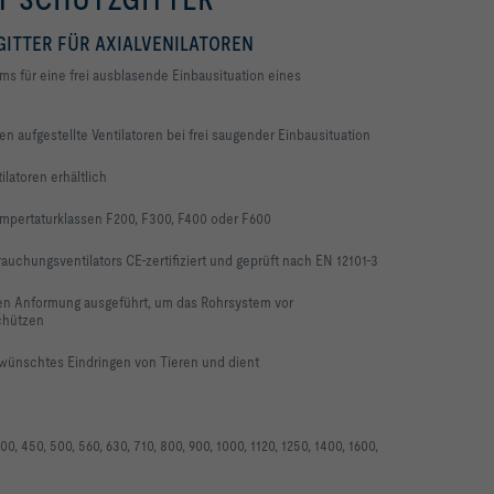
ITTER FÜR AXIALVENILATOREN
ms für eine frei ausblasende Einbausituation
eines
n aufgestellte Ventilatoren bei frei saugender Einbausituation
latoren erhältlich
empertaturklassen F200, F300, F400 oder F600
uchungsventilators CE-zertifiziert und geprüft nach EN 12101-3
ägen Anformung ausgeführt, um das Rohrsystem vor
schützen
rwünschtes Eindringen von Tieren und dient
0, 450, 500, 560, 630, 710, 800, 900,
1000, 1120, 1250, 1400, 1600,