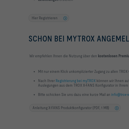
Hier Registrieren
SCHON BEI MYTROX ANGEME
Wir empfehlen Ihnen die Nutzung über den
kostenlosen Premi
Mit nur einem Klick unkomplizierter Zugang zu allen TROX
Nach Ihrer
Registrierung bei myTROX
können wir Ihnen auf
Auslegungen aus dem TROX X-FANS Konfigurator in Ihrem
Bitte schicken Sie uns dazu eine kurze Mail an
info@trox-x
Anleitung X-FANS Produktkonfigurator (PDF, 1 MB)