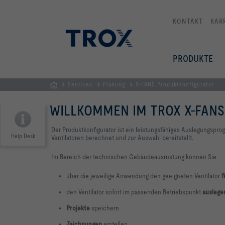
KONTAKT
KAR
PRODUKTE
Services
Planung
X-FANS Produktkonfigurator
Home
WILLKOMMEN IM TROX X-FAN
Der Produktkonfigurator ist ein
leistungsfähiges Auslegungspro
Help Desk
Ventilatoren berechnet und zur Auswahl bereitstellt.
Im Bereich der technischen Gebäudeausrüstung können Sie
über die jeweilige Anwendung den geeigneten Ventilator
f
den Ventilator sofort im passenden Betriebspunkt
auslege
Projekte
speichern
Zeichnungen
erstellen