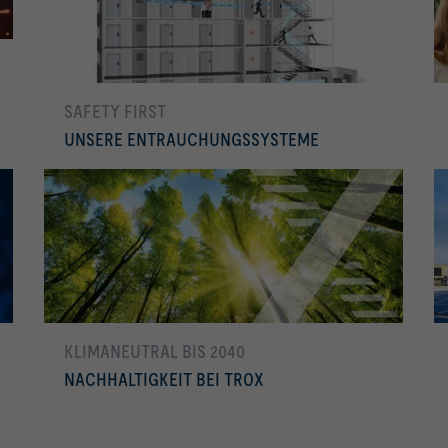
SAFETY FIRST
UNSERE ENTRAUCHUNGSSYSTEME
Mehr erfahren
Maschineller Rauchabzug (MRA)
Differenzdrucksysteme (PDS)
Garagenentrauchung
KLIMANEUTRAL BIS 2040
NACHHALTIGKEIT BEI TROX
mehr erfahren