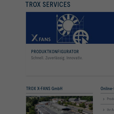
TROX SERVICES
Die 25. Ausgabe des TROX Kundenmagazins TROX life
widmet sich einem der spannendsten Zukunftsthemen:
Künstliche Intelligenz (KI). Die digitale Transformation
verändert die gesamte Gebäudetechnik – von der Planung
über den Betrieb bis hin zur Optimierung. TROX zeigt in
dieser Ausgabe, wie KI bereits heute die Luft- und
Klimatechnik revolutioniert und welche Chancen sich für
die Zukunft eröffnen.
PRODUKTKONFIGURATOR
Schnell. Zuverlässig. Innovativ.
TROX X-FANS GmbH
Online-
Produ
Ihr 