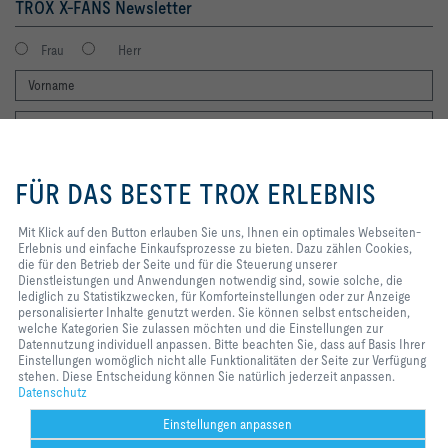
TROX X-FANS Newsletter
Frau
Herr
Mit Klick auf den Button erlauben
Sie uns, Ihnen ein optimales
FÜR DAS BESTE TROX ERLEBNIS
Webseiten-Erlebnis und einfache
Einkaufsprozesse zu bieten. Dazu
zählen Cookies, die für den
Mit Klick auf den Button erlauben Sie uns, Ihnen ein optimales Webseiten-
Ich möchte den Newsletter der TROX X-FANS GmbH erhalten. Die
Betrieb der Seite und für die
Erlebnis und einfache Einkaufsprozesse zu bieten. Dazu zählen Cookies,
Hinweise zum Datenschutz habe ich gelesen. Selbstverständlich
Steuerung unserer
die für den Betrieb der Seite und für die Steuerung unserer
können Sie sich jederzeit problemlos vom Newsletter wieder abmelden.
Dienstleistungen und
Dienstleistungen und Anwendungen notwendig sind, sowie solche, die
Am Ende eines jeden Newsletters finden Sie einen entsprechenden
Anwendungen notwendig sind,
lediglich zu Statistikzwecken, für Komforteinstellungen oder zur Anzeige
Abmeldelink.
sowie solche, die lediglich zu
personalisierter Inhalte genutzt werden. Sie können selbst entscheiden,
Jetzt abonnieren
Statistikzwecken, für
welche Kategorien Sie zulassen möchten und die Einstellungen zur
Komforteinstellungen oder zur
Datennutzung individuell anpassen. Bitte beachten Sie, dass auf Basis Ihrer
Anzeige personalisierter Inhalte
Einstellungen womöglich nicht alle Funktionalitäten der Seite zur Verfügung
genutzt werden. Sie können selbst
stehen. Diese Entscheidung können Sie natürlich jederzeit anpassen.
Home
Kontakt
Impressum
AGB
Einkaufsbedingungen
entscheiden, welche Kategorien
Datenschutz
Sie zulassen möchten und die
Code of Conduct
Datenschutz
Disclaimer
2026 © TROX X-Fans GmbH
Einstellungen zur Datennutzung
Einstellungen anpassen
individuell anpassen. Bitte