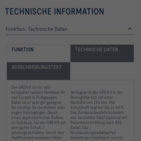
TECHNISCHE INFORMATION
Funktion, Technische Daten
FUNKTION
TECHNISCHE DATEN
AUSSCHREIBUNGSTEXT
Der GREH-X ist ein sehr
kompakter radialer Ventilator für
Verfügbar ist der GREH-X in der
den Einsatz in Parkgaragen.
Nenngröße 520 mit einer
Daher ist er sehr gut geeignet
Bauhöhe von 250 mm. Die
für niedrige Deckenhöhen oder
Schubkraft liegt bei bis zu 50 N.
engen Durchgängen. Durch
Das Gehäuse besteht komplett
einen asymmetrischen Aufbau
aus verzinkten Stahl (optional mit
im Gehäuse, hat der GREH-X ein
Pulverbeschichtung nach RAL-
sehr gutes Schub /
Karte). Das
Leistungsverhältnis. Durch den
Hochleistungsradiallaufrad
PadMounted verbauten Motor
besteht aus Stahlblech und ist