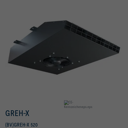
CE-konform gemäß europäischen Vorschriften
GREH-X
(BV)GREH-X 520