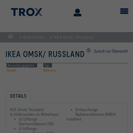
Referenzen
IKEA Omsk/ Russland
Home
Zurück zur Übersicht
IKEA OMSK/ RUSSLAND
Anwendungsgebiet
Typ
Handel
Referenz
DETAILS
KEA Omsk/ Russland
Entrauchungs-
In 2008 wurden im Möbelhaus:
Radialventilatoren BVREH
32 Lüftungs-
installiert.
Dachventilatoren DRV
21 Lüftungs-