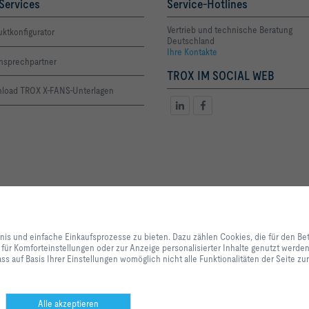
Services
Service-Hotlines
Vertrieb und technische Beratung
ktkonfigurator
Deutschland
Ihre Kontakte
Ansprechpartner
TROX IM SOCIAL WEB
load TROX X-FANS-Unterlagen
Mit Klick auf den Button erlauben Sie uns, Ihnen ein optimales Webseiten-Er
Einkaufsprozesse zu bieten. Dazu zählen Cookies, die für den Betrieb der Se
bnis und einfache Einkaufsprozesse zu bieten. Dazu zählen Cookies, die für den Be
unserer Dienstleistungen und Anwendungen notwendig sind, sowie solche, di
 für Komforteinstellungen oder zur Anzeige personalisierter Inhalte genutzt werd
Statistikzwecken, für Komforteinstellungen oder zur Anzeige personalisierter
ss auf Basis Ihrer Einstellungen womöglich nicht alle Funktionalitäten der Seite z
können selbst entscheiden, welche Kategorien Sie zulassen möchten und di
Datennutzung individuell anpassen. Bitte beachten Sie, dass auf Basis Ihrer
alle Funktionalitäten der Seite zur Verfügung stehen. Diese Entscheidung kön
anpassen.
Alle akzeptieren