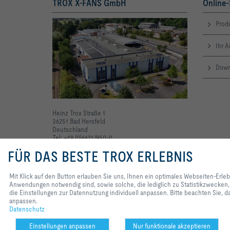
TROX X-FANS GmbH
Online-
Produ
Ihr 
Down
Heinz Trox Straße 1
36251 Bad Hersfeld
Deutschland
Tel: +49 (0)6621/950-0
FÜR DAS BESTE TROX ERLEBNIS
Mit Klick auf den Button erlauben Sie uns, Ihnen ein optimales Webseiten-Erle
Anwendungen notwendig sind, sowie solche, die lediglich zu Statistikzwecken,
die Einstellungen zur Datennutzung individuell anpassen. Bitte beachten Sie, da
anpassen.
Datenschutz
Einstellungen anpassen
Nur funktionale akzeptieren