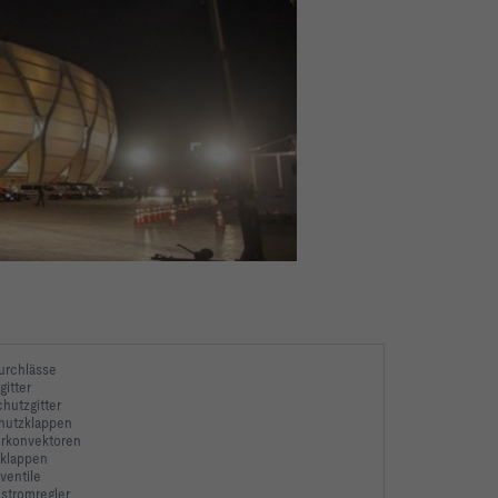
urchlässe
gitter
hutzgitter
hutzklappen
orkonvektoren
eklappen
ventile
stromregler