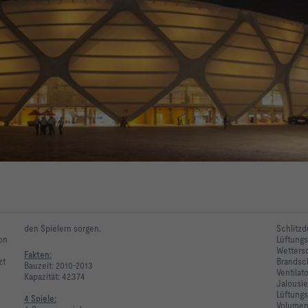
den Spielern sorgen.
Schlitzd
ion
Lüftungs
Wettersc
Fakten:
zt
Brandsc
Bauzeit: 2010-2013
Ventilat
Kapazität: 42.374
Jalousi
Lüftungs
4 Spiele:
Volumen