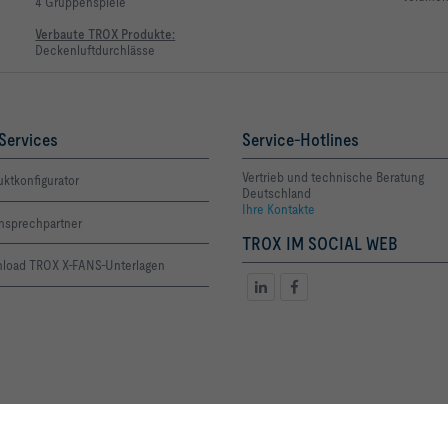
4 Gruppenspiele
Verbaute TROX Produkte:
Deckenluftdurchlässe
Services
Service-Hotlines
Vertrieb und technische Beratung
ktkonfigurator
Deutschland
Ihre Kontakte
Ansprechpartner
TROX IM SOCIAL WEB
load TROX X-FANS-Unterlagen