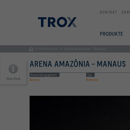
KONTAKT
KAR
PRODUKTE
Referenzen
Arena Amazônia – Manaus
Home
ARENA AMAZÔNIA – MANAUS
Anwendungsgebiet
Typ
Help Desk
Arenen
Referenz