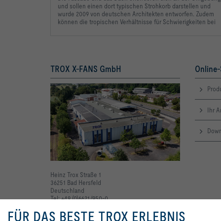
und sollen einen
dort typischen Strohkorb
darstellen und
wurde 2009
von deutschen Architekten
entworfen. Zudem
können
die tropischen Verhältnisse
für Schwierigkeiten bei
TROX X-FANS GmbH
Online-
Produ
Ihr 
Down
Heinz Trox Straße 1
36251 Bad Hersfeld
Deutschland
Tel: +49 (0)6621/950-0
FÜR DAS BESTE TROX ERLEBNIS