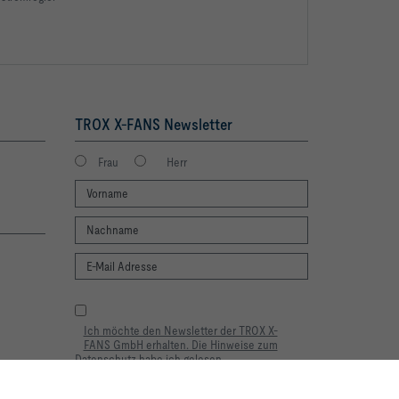
TROX X-FANS Newsletter
Frau
Herr
Ich möchte den Newsletter der TROX X-
FANS GmbH erhalten. Die Hinweise zum
Datenschutz habe ich gelesen.
Selbstverständlich können Sie sich jederzeit
problemlos vom Newsletter wieder