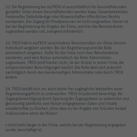
3.2. Die Registrierung bei myTROX ist ausschließlich für Geschäftskunden
gestattet. Unter einem Geschäftskunden werden bspw. Gewerbebetriebe,
Freiberufler, Selbstständige oder Körperschaften öffentlichen Rechts
verstanden. Der Zugang für Privatpersonen ist nicht vorgesehen. Ferner ist
bei der Registrierung die Angabe der Firma, welcher das Benutzerkonto
zugeordnet werden soll, zwingend erforderlich.
3.3. TROX hält in myTROX verschiedene Benutzerrollen vor. Diese können
individuell vergeben werden. Bei der Registrierung wird die Rolle
automatisch vergeben. Sollte für die Firma noch kein Benutzerkonto
existieren, wird dem Nutzer automatisch die Rolle Administrator
zugewiesen. TROX prüft hierbei nicht, ob der Nutzer in seiner Firma die
entsprechenden Berechtigungen besitzt. Die Rolle lässt sich jederzeit
nachträglich durch den kundenseitigen Administrator oder durch TROX
ändern.
3.4. TROX behält sich vor, auch bisher frei zugängliche Webseiten einer
Registrierungspflicht zu unterwerfen. TROX ist jederzeit berechtigt, die
Zugangsberechtigung durch Sperrung der Zugangsdaten zu widerrufen und
gleichzeitig sämtliche vom Nutzer eingegebenen Daten und Inhalte
unwiderrufbar zu löschen, ohne dass es der Angabe von Gründen bedarf,
insbesondere wenn der Nutzer
• nicht mehr länger in der Firma, welche bei der Registrierung angegeben
wurde, beschäftigt ist,