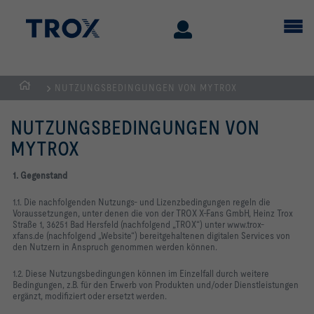
NUTZUNGSBEDINGUNGEN VON MYTROX
Home
NUTZUNGSBEDINGUNGEN VON
MYTROX
1. Gegenstand
1.1. Die nachfolgenden Nutzungs- und Lizenzbedingungen regeln die
Voraussetzungen, unter denen die von der TROX X-Fans GmbH,
Heinz Trox
Straße 1,
36251 Bad Hersfeld
(nachfolgend „TROX“) unter
www.trox-
xfans.de
(nachfolgend „Website“) bereitgehaltenen digitalen Services von
den Nutzern in Anspruch genommen werden können.
1.2. Diese Nutzungsbedingungen können im Einzelfall durch weitere
Bedingungen, z.B. für den Erwerb von Produkten und/oder Dienstleistungen
ergänzt, modifiziert oder ersetzt werden.