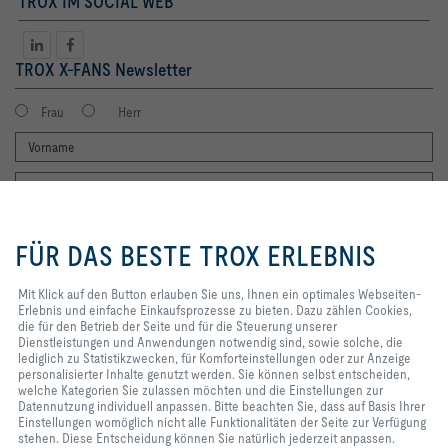
TROX IM SOCIAL WEB
TROX X-FANS Newsletter
Frau
Herr
Mit Klick auf den Button erlauben
Sie uns, Ihnen ein optimales
FÜR DAS BESTE TROX ERLEBNIS
Webseiten-Erlebnis und einfache
Einkaufsprozesse zu bieten. Dazu
zählen Cookies, die für den
Mit Klick auf den Button erlauben Sie uns, Ihnen ein optimales Webseiten-
Ich möchte den Newsletter der TROX X-FANS GmbH erhalten. Die
Betrieb der Seite und für die
Erlebnis und einfache Einkaufsprozesse zu bieten. Dazu zählen Cookies,
Hinweise zum Datenschutz habe ich gelesen. Selbstverständlich
Steuerung unserer
die für den Betrieb der Seite und für die Steuerung unserer
können Sie sich jederzeit problemlos vom Newsletter wieder abmelden.
Dienstleistungen und
Dienstleistungen und Anwendungen notwendig sind, sowie solche, die
Am Ende eines jeden Newsletters finden Sie einen entsprechenden
Anwendungen notwendig sind,
lediglich zu Statistikzwecken, für Komforteinstellungen oder zur Anzeige
Abmeldelink.
sowie solche, die lediglich zu
personalisierter Inhalte genutzt werden. Sie können selbst entscheiden,
Jetzt abonnieren
Statistikzwecken, für
welche Kategorien Sie zulassen möchten und die Einstellungen zur
Komforteinstellungen oder zur
Datennutzung individuell anpassen. Bitte beachten Sie, dass auf Basis Ihrer
Anzeige personalisierter Inhalte
Einstellungen womöglich nicht alle Funktionalitäten der Seite zur Verfügung
genutzt werden. Sie können selbst
stehen. Diese Entscheidung können Sie natürlich jederzeit anpassen.