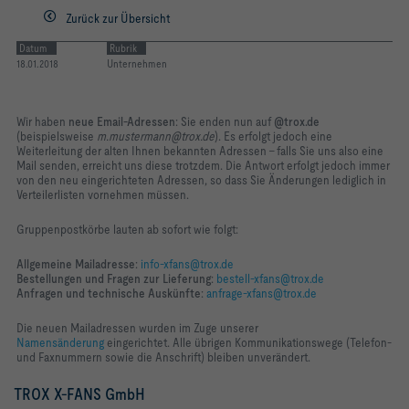
Zurück zur Übersicht
Datum
Rubrik
18.01.2018
Unternehmen
Wir haben
neue Email-Adressen
: Sie enden nun auf
@trox.de
(beispielsweise
m.mustermann@trox.de
). Es erfolgt jedoch eine
Weiterleitung der alten Ihnen bekannten Adressen - falls Sie uns also eine
Mail senden, erreicht uns diese trotzdem. Die Antwort erfolgt jedoch immer
von den neu eingerichteten Adressen, so dass Sie Änderungen lediglich in
Verteilerlisten vornehmen müssen.
Gruppenpostkörbe lauten ab sofort wie folgt:
Allgemeine Mailadresse
:
info-xfans@trox.de
Bestellungen und Fragen zur Lieferung
:
bestell-xfans@trox.de
Anfragen und technische Auskünfte
:
anfrage-xfans@trox.de
Die neuen Mailadressen wurden im Zuge unserer
Namensänderung
eingerichtet. Alle übrigen Kommunikationswege (Telefon-
und Faxnummern sowie die Anschrift) bleiben unverändert.
TROX X-FANS GmbH